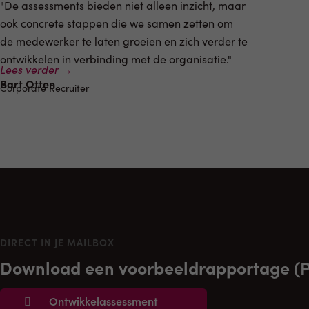
"De assessments bieden niet alleen inzicht, maar
ook concrete stappen die we samen zetten om
de medewerker te laten groeien en zich verder te
ontwikkelen in verbinding met de organisatie."
Lees verder →
Bart Otten
Corporate Recruiter
DIRECT IN JE MAILBOX
Download een voorbeeldrapportage (
Ontwikkelassessment