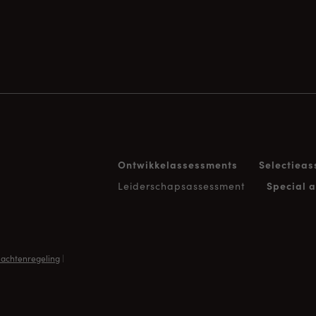
Ontwikkelassessments
Selectiea
Leiderschapsassessment
Special 
lachtenregeling
|