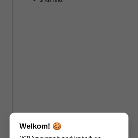
Welkom! 🍪
NCP Assessments maakt gebruik van