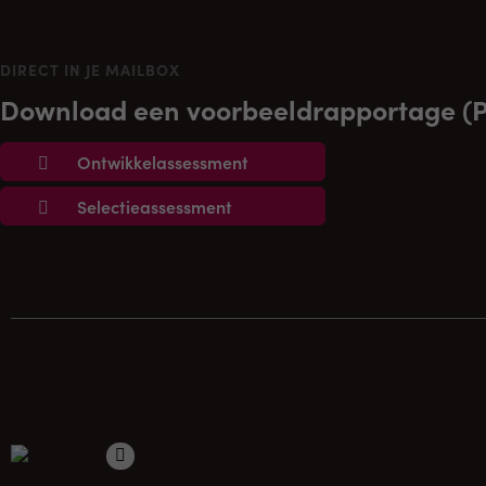
DIRECT IN JE MAILBOX
Download een voorbeeldrapportage (
Ontwikkelassessment
Selectieassessment