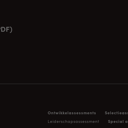
PDF)
Ontwikkelassessments
Selectiea
Leiderschapsassessment
Special 