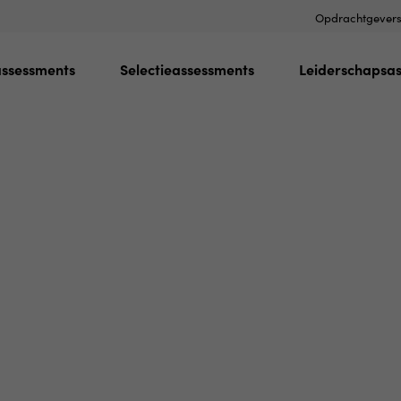
Opdrachtgever
assessments
Selectieassessments
Leiderschapsa