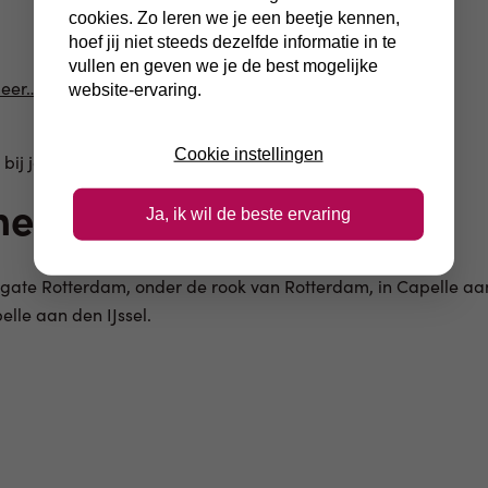
cookies. Zo leren we je een beetje kennen,
hoef jij niet steeds dezelfde informatie in te
vullen en geven we je de best mogelijke
meer…
)
website-ervaring.
Cookie instellingen
bij jouw vraag.
ment
Ja, ik wil de beste ervaring
ngate Rotterdam, onder de rook van Rotterdam, in Capelle aan
elle aan den IJssel.