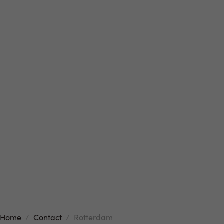
Assessmentlocatie:
Rotterdam Braingate
Rivium Boulevard 301-320, 1ste Verdieping
2909 LK Capelle aan den IJssel
E:
info@ncp-assessments.nl
T:
085 – 401 22 22
Home
Contact
Rotterdam