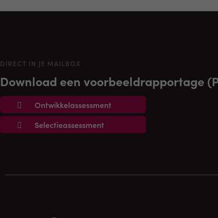
DIRECT IN JE MAILBOX
Download een voorbeeldrapportage (
Ontwikkelassessment
Selectieassessment