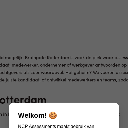
id mogelijk. Braingate Rotterdam is vaak de plek waar asses
didaat, medewerker, ondernemer of werkgever antwoorden op 
drachtgevers als zeer waardevol. Het geheim? We voeren asse
de juiste kandidaat, of ontwikkel medewerkers en teams, zodat
Rotterdam
 in Rotterdam. Een aantal verschillende assessments zijn:
Welkom! 🍪
NCP Assessments maakt gebruik van