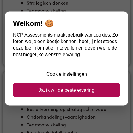
Strategisch denken
Teamontwikkeling
Besluitvaardigheid
Welkom! 🍪
Emotionele intelligentie
NCP Assessments maakt gebruik van cookies. Zo
leren we je een beetje kennen, hoef jij niet steeds
Ga verder →
dezelfde informatie in te vullen en geven we je de
best mogelijke website-ervaring.
Cookie instellingen
Executive
Ja, ik wil de beste ervaring
Visie en strategisch leiderschap
Besluitvorming op strategisch niveau
Onderhandelingsvaardigheden
Teamontwikkeling
Emotionele intelligentie